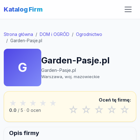
Katalog Firm
Strona główna
DOM i OGRÓD
Ogrodnictwo
Garden-Pasje.pl
Garden-Pasje.pl
G
Garden-Pasje.pl
Warszawa, woj. mazowieckie
Oceń tę firmę:
★
★
★
★
★
☆
☆
☆
☆
☆
0.0
/ 5 · 0 ocen
Opis firmy