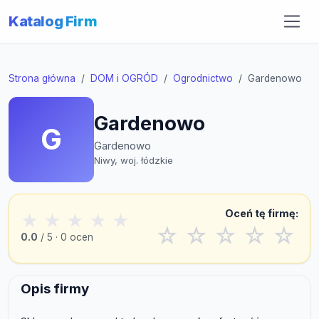
Katalog Firm
Strona główna
DOM i OGRÓD
Ogrodnictwo
Gardenowo
Gardenowo
G
Gardenowo
Niwy, woj. łódzkie
Oceń tę firmę:
★
★
★
★
★
☆
☆
☆
☆
☆
0.0
/ 5 · 0 ocen
Opis firmy